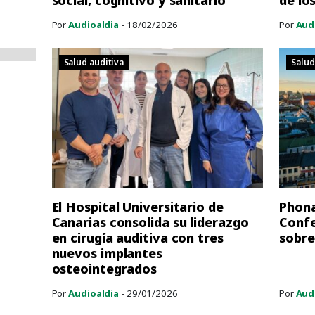
social, cognitivo y sanitario
de lo
Por
Audioaldia
- 18/02/2026
Por
Aud
Salud auditiva
Salud
El Hospital Universitario de
Phona
Canarias consolida su liderazgo
Confe
en cirugía auditiva con tres
sobre
nuevos implantes
osteointegrados
Por
Audioaldia
- 29/01/2026
Por
Aud