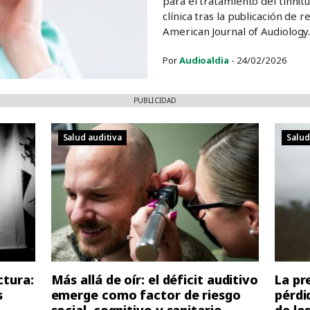
para el tratamiento del tinnit
clínica tras la publicación de 
American Journal of Audiology. 
Por
Audioaldia
- 24/02/2026
PUBLICIDAD
Salud auditiva
Salud
ctura:
Más allá de oír: el déficit auditivo
La pr
s
emerge como factor de riesgo
pérdi