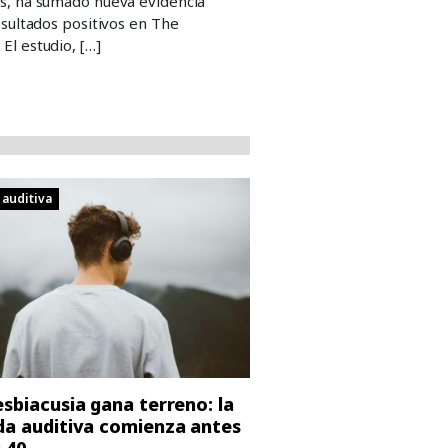
us, ha sumado nueva evidencia
resultados positivos en The
El estudio, […]
 auditiva
esbiacusia gana terreno: la
da auditiva comienza antes