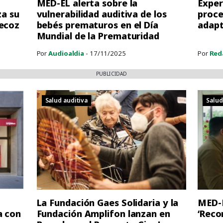
MED-EL alerta sobre la
Exper
za su
vulnerabilidad auditiva de los
proce
recoz
bebés prematuros en el Día
adapt
Mundial de la Prematuridad
Por
Audioaldia
- 17/11/2025
Por
Red
PUBLICIDAD
Salud auditiva
Salud
La Fundación Gaes Solidaria y la
MED-E
a con
Fundación Amplifon lanzan en
‘Reco