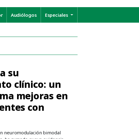
or
Audiólogos
Especiales
a su
o clínico: un
rma mejoras en
ientes con
 en neuromodulación bimodal