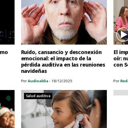
cómo
Ruido, cansancio y desconexión
El im
emocional: el impacto de la
oír: 
pérdida auditiva en las reuniones
con S
navideñas
Por
Audioaldia
- 18/12/2025
Por
Red
Salud auditiva