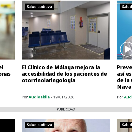
Salud auditiva
Salud
el
El Clínico de Málaga mejora la
Preve
onas
accesibilidad de los pacientes de
así e
otorrinolaringología
de la
Nava
Por
Audioaldia
- 19/01/2026
Por
Aud
PUBLICIDAD
Salud auditiva
Salud