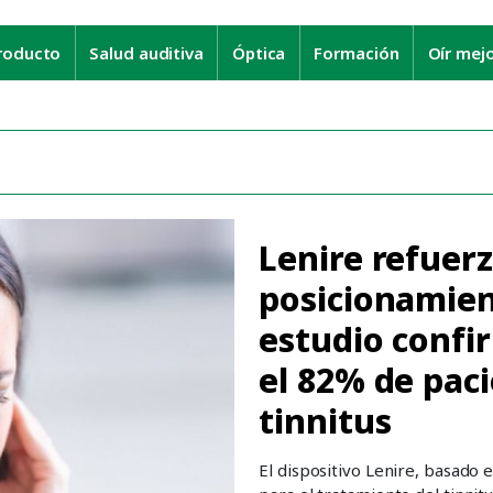
roducto
Salud auditiva
Óptica
Formación
Oír mej
Lenire refuerz
posicionamient
estudio confi
el 82% de pac
tinnitus
El dispositivo Lenire, basado