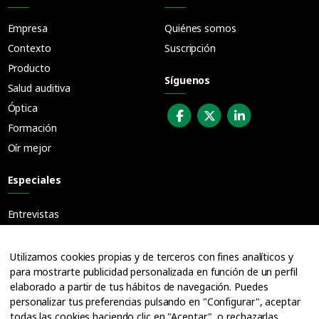
Empresa
Quiénes somos
Contexto
Suscripción
Producto
Síguenos
Salud auditiva
Óptica
Formación
Oír mejor
Especiales
Entrevistas
Guías
Cuadernos
Utilizamos cookies propias y de terceros con fines analíticos y
para mostrarte publicidad personalizada en función de un perfil
Ofertas de empleo
elaborado a partir de tus hábitos de navegación. Puedes
personalizar tus preferencias pulsando en "Configurar", aceptar
todas las cookies haciendo clic en "Aceptar", o rechazarlas