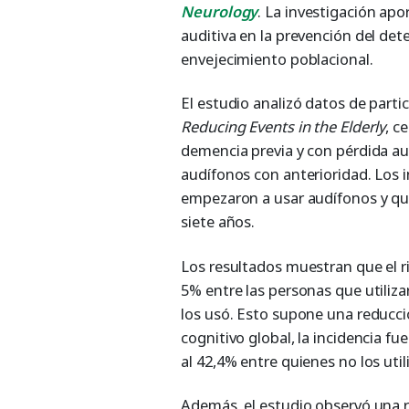
Neurology
. La investigación apo
auditiva en la prevención del dete
envejecimiento poblacional.
El estudio analizó datos de parti
Reducing Events in the Elderly
, c
demencia previa y con pérdida au
audífonos con anterioridad. Los
empezaron a usar audífonos y qui
siete años.
Los resultados muestran que el r
5% entre las personas que utiliza
los usó. Esto supone una reducció
cognitivo global, la incidencia fu
al 42,4% entre quienes no los util
Además, el estudio observó una re