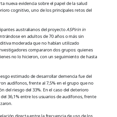
rta nueva evidencia sobre el papel de la salud
rioro cognitivo, uno de los principales retos del
cipantes australianos del proyecto
ASPirin in
entrándose en adultos de 70 años o más sin
ditiva moderada que no habían utilizado
 investigadores compararon dos grupos: quienes
enes no lo hicieron, con un seguimiento de hasta
iesgo estimado de desarrollar demencia fue del
ron audífonos, frente al 7,5% en el grupo que no
n del riesgo del 33%. En el caso del deterioro
e del 36,1% entre los usuarios de audífonos, frente
izaron.
lación directa entre la frecuencia de uso de los