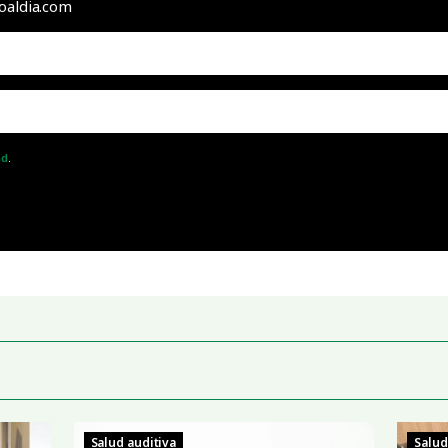
ioaldia.com
ad
.
Salud auditiva
Salud