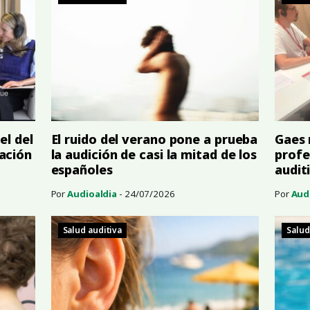
el del
El ruido del verano pone a prueba
Gaes 
ación
la audición de casi la mitad de los
profe
españoles
audit
Por
Audioaldia
- 24/07/2026
Por
Aud
Salud auditiva
Salud