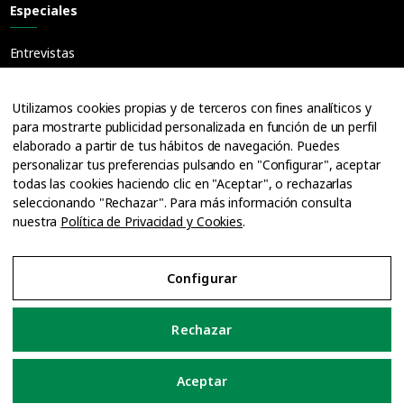
Especiales
Entrevistas
Guías
Cuadernos
Utilizamos cookies propias y de terceros con fines analíticos y
para mostrarte publicidad personalizada en función de un perfil
Ofertas de empleo
elaborado a partir de tus hábitos de navegación. Puedes
personalizar tus preferencias pulsando en "Configurar", aceptar
todas las cookies haciendo clic en "Aceptar", o rechazarlas
seleccionando "Rechazar". Para más información consulta
nuestra
Política de Privacidad y Cookies
.
Configurar
Aviso Legal
Rechazar
Política de Privacidad y Cookies
Aceptar
Configurar