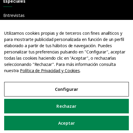
Especiales
Entrevistas
Guías
Cuadernos
Utilizamos cookies propias y de terceros con fines analíticos y
para mostrarte publicidad personalizada en función de un perfil
Ofertas de empleo
elaborado a partir de tus hábitos de navegación. Puedes
personalizar tus preferencias pulsando en "Configurar", aceptar
todas las cookies haciendo clic en "Aceptar", o rechazarlas
seleccionando "Rechazar". Para más información consulta
nuestra
Política de Privacidad y Cookies
.
Configurar
Aviso Legal
Rechazar
Política de Privacidad y Cookies
Aceptar
Configurar