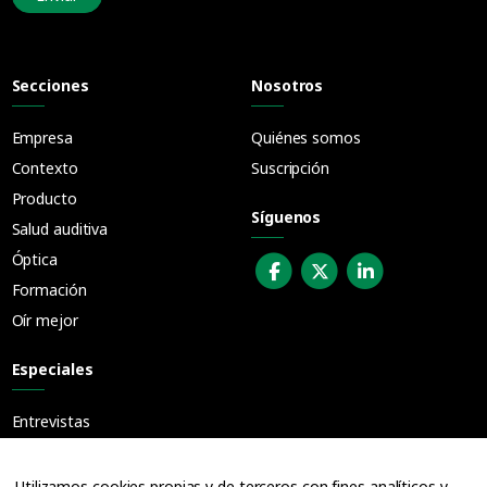
Secciones
Nosotros
Empresa
Quiénes somos
Contexto
Suscripción
Producto
Síguenos
Salud auditiva
Óptica
Formación
Oír mejor
Especiales
Entrevistas
Guías
Cuadernos
Utilizamos cookies propias y de terceros con fines analíticos y