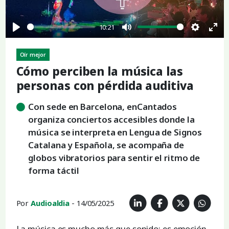
10:21
Play
Mute
Settings
Ent
full
Oír mejor
Cómo perciben la música las
personas con pérdida auditiva
Con sede en Barcelona, enCantados
organiza conciertos accesibles donde la
música se interpreta en Lengua de Signos
Catalana y Española, se acompaña de
globos vibratorios para sentir el ritmo de
forma táctil
Por
Audioaldia
- 14/05/2025
La música es mucho más que sonido: es emoción,