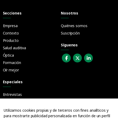
Secciones
Nosotros
Empresa
Quiénes somos
Contexto
Suscripción
Producto
Síguenos
Salud auditiva
Óptica
Formación
Oír mejor
Especiales
Entrevistas
Guías
Cuadernos
Utilizamos cookies propias y de terceros con fines analíticos y
para mostrarte publicidad personalizada en función de un perfil
Ofertas de empleo