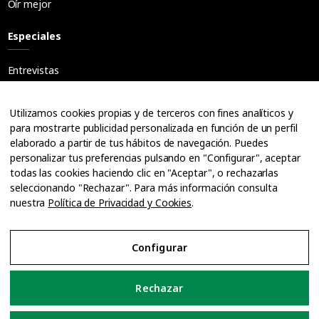
Oír mejor
Especiales
Entrevistas
Guías
Cuadernos
Utilizamos cookies propias y de terceros con fines analíticos y
para mostrarte publicidad personalizada en función de un perfil
Ofertas de empleo
elaborado a partir de tus hábitos de navegación. Puedes
personalizar tus preferencias pulsando en "Configurar", aceptar
todas las cookies haciendo clic en "Aceptar", o rechazarlas
seleccionando "Rechazar". Para más información consulta
nuestra
Política de Privacidad y Cookies
.
Configurar
Aviso Legal
Rechazar
Política de Privacidad y Cookies