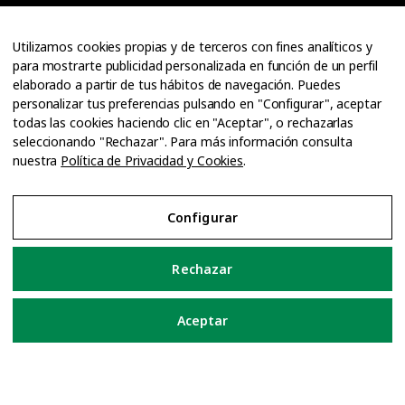
Especiales
Utilizamos cookies propias y de terceros con fines analíticos y
Entrevistas
para mostrarte publicidad personalizada en función de un perfil
elaborado a partir de tus hábitos de navegación. Puedes
Guías
personalizar tus preferencias pulsando en "Configurar", aceptar
Cuadernos
todas las cookies haciendo clic en "Aceptar", o rechazarlas
Ofertas de empleo
seleccionando "Rechazar". Para más información consulta
nuestra
Política de Privacidad y Cookies
.
Configurar
Rechazar
Aceptar
Aviso Legal
Política de Privacidad y Cookies
Configurar