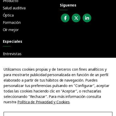
Producto
Síguenos
Salud auditiva
Óptica
Formación
Oír mejor
Especiales
Entrevistas
Guías
Cuadernos
Utilizamos cookies propias y de terceros con fines analíticos y
para mostrarte publicidad personalizada en función de un perfil
Ofertas de empleo
elaborado a partir de tus hábitos de navegación. Puedes
personalizar tus preferencias pulsando en "Configurar", aceptar
todas las cookies haciendo clic en "Aceptar", o rechazarlas
seleccionando "Rechazar". Para más información consulta
nuestra
Política de Privacidad y Cookies
.