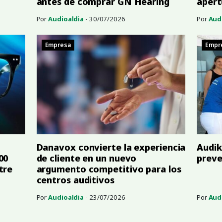
antes de comprar GN Hearing
apert
Por
Audioaldia
- 30/07/2026
Por
Aud
Empresa
Empr
Danavox convierte la experiencia
Audik
00
de cliente en un nuevo
preve
tre
argumento competitivo para los
centros auditivos
Por
Audioaldia
- 23/07/2026
Por
Aud