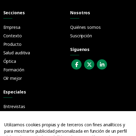
Secciones
Nosotros
Empresa
Quiénes somos
Contexto
Suscripción
Producto
Síguenos
Salud auditiva
Óptica
Formación
Oír mejor
Especiales
Entrevistas
Guías
Cuadernos
Utilizamos cookies propias y de terceros con fines analíticos y
para mostrarte publicidad personalizada en función de un perfil
Ofertas de empleo