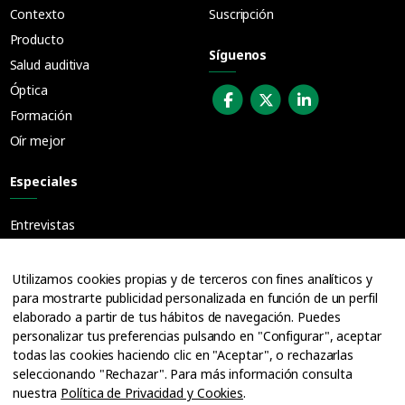
Contexto
Suscripción
Producto
Síguenos
Salud auditiva
Óptica
Formación
Oír mejor
Especiales
Entrevistas
Guías
Cuadernos
Utilizamos cookies propias y de terceros con fines analíticos y
para mostrarte publicidad personalizada en función de un perfil
Ofertas de empleo
elaborado a partir de tus hábitos de navegación. Puedes
personalizar tus preferencias pulsando en "Configurar", aceptar
todas las cookies haciendo clic en "Aceptar", o rechazarlas
seleccionando "Rechazar". Para más información consulta
nuestra
Política de Privacidad y Cookies
.